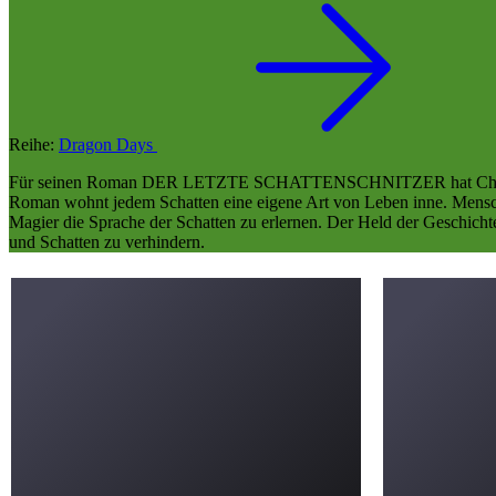
Reihe:
Dragon Days
Für seinen Roman DER LETZTE SCHATTENSCHNITZER hat Christian v
Roman wohnt jedem Schatten eine eigene Art von Leben inne. Mensch
Magier die Sprache der Schatten zu erlernen. Der Held der Geschich
und Schatten zu verhindern.