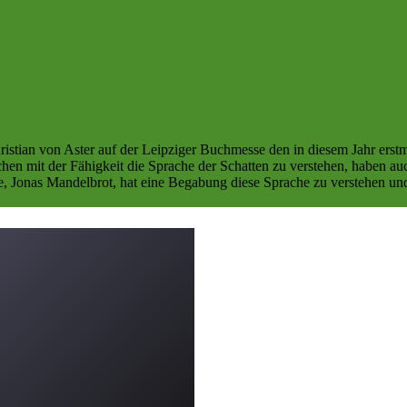
on Aster auf der Leipziger Buchmesse den in diesem Jahr erstma
en mit der Fähigkeit die Sprache der Schatten zu verstehen, haben au
te, Jonas Mandelbrot, hat eine Begabung diese Sprache zu verstehen u