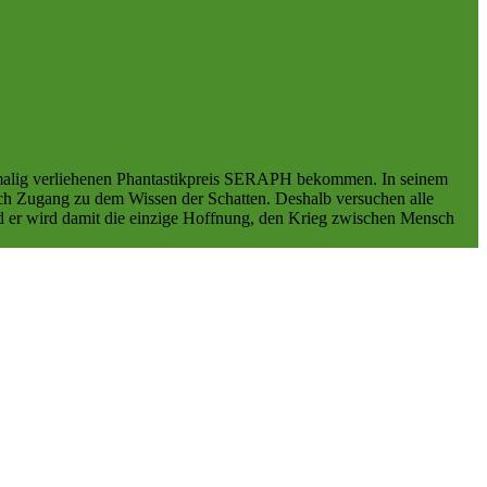
lig verliehenen Phantastikpreis SERAPH bekommen. In seinem
ch Zugang zu dem Wissen der Schatten. Deshalb versuchen alle
nd er wird damit die einzige Hoffnung, den Krieg zwischen Mensch