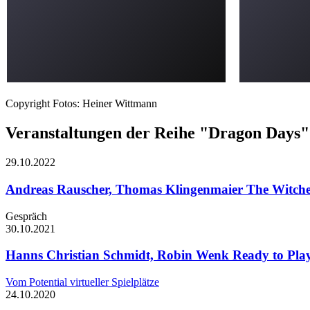
Copyright Fotos: Heiner Wittmann
Veranstaltungen der Reihe "Dragon Days"
29.10.
2022
Andreas Rauscher, Thomas Klingenmaier
The Witche
Gespräch
30.10.
2021
Hanns Christian Schmidt, Robin Wenk
Ready to Pla
Vom Potential virtueller Spielplätze
24.10.
2020