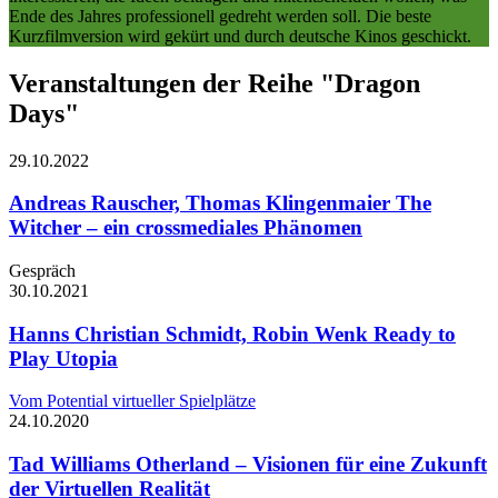
Ende des Jahres professionell gedreht werden soll. Die beste
Kurzfilmversion wird gekürt und durch deutsche Kinos geschickt.
Veranstaltungen der Reihe "Dragon
Days"
29.10.
2022
Andreas Rauscher, Thomas Klingenmaier
The
Witcher – ein crossmediales Phänomen
Gespräch
30.10.
2021
Hanns Christian Schmidt, Robin Wenk
Ready to
Play Utopia
Vom Potential virtueller Spielplätze
24.10.
2020
Tad Williams
Otherland – Visionen für eine Zukunft
der Virtuellen Realität