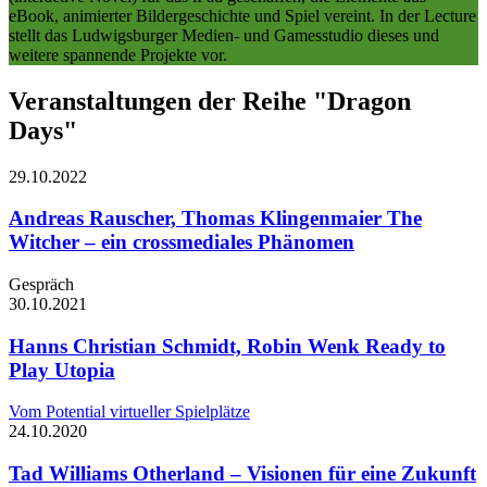
eBook, animierter Bildergeschichte und Spiel vereint. In der Lecture
stellt das Ludwigsburger Medien- und Gamesstudio dieses und
weitere spannende Projekte vor.
Veranstaltungen der Reihe "Dragon
Days"
29.10.
2022
Andreas Rauscher, Thomas Klingenmaier
The
Witcher – ein crossmediales Phänomen
Gespräch
30.10.
2021
Hanns Christian Schmidt, Robin Wenk
Ready to
Play Utopia
Vom Potential virtueller Spielplätze
24.10.
2020
Tad Williams
Otherland – Visionen für eine Zukunft