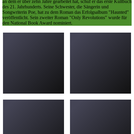
an dem er über zehn Jahre gearbeitet hat, schuf er das erste Kultbuch
des 21. Jahrhunderts. Seine Schwester, die Sängerin und
Songwriterin Poe, hat zu dem Roman das Erfolgsalbum "Haunted"
veröffentlicht. Sein zweiter Roman "Only Revolutions" wurde für
den National Book Award nominiert.