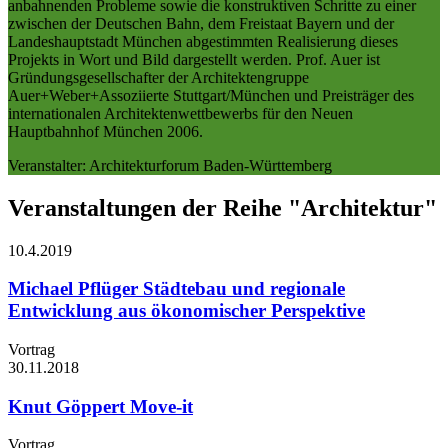
anbahnenden Probleme sowie die konstruktiven Schritte zu einer
zwischen der Deutschen Bahn, dem Freistaat Bayern und der
Landeshauptstadt München abgestimmten Realisierung dieses
Projekts in Wort und Bild dargestellt werden. Prof. Auer ist
Gründungsgesellschafter der Architektengruppe
Auer+Weber+Assoziierte Stuttgart/München und Preisträger des
internationalen Architektenwettbewerbs für den Neuen
Hauptbahnhof München 2006.
Veranstalter: Architekturforum Baden-Württemberg
Veranstaltungen der Reihe "Architektur"
10.4.
2019
Michael Pflüger
Städtebau und regionale
Entwicklung aus ökonomischer Perspektive
Vortrag
30.11.
2018
Knut Göppert
Move-it
Vortrag