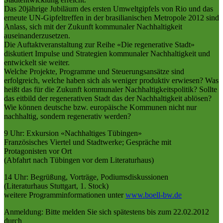
Das 20jährige Jubiläum des ersten Umweltgipfels von Rio und das
erneute UN-Gipfeltreffen in der brasilianischen Metropole 2012 sind
Anlass, sich mit der Zukunft kommunaler Nachhaltigkeit
auseinanderzusetzen.
Die Auftaktveranstaltung zur Reihe «Die regenerative Stadt»
diskutiert Impulse und Strategien kommunaler Nachhaltigkeit und
entwickelt sie weiter.
Welche Projekte, Programme und Steuerungsansätze sind
erfolgreich, welche haben sich als weniger produktiv erwiesen? Was
heißt das für die Zukunft kommunaler Nachhaltigkeitspolitik? Sollte
das eitbild der regenerativen Stadt das der Nachhaltigkeit ablösen?
Wie können deutsche bzw. europäische Kommunen nicht nur
nachhaltig, sondern regenerativ werden?
9 Uhr: Exkursion «Nachhaltiges Tübingen»
Französisches Viertel und Stadtwerke; Gespräche mit
Protagonisten vor Ort
(Abfahrt nach Tübingen vor dem Literaturhaus)
14 Uhr: Begrüßung, Vorträge, Podiumsdiskussionen
(Literaturhaus Stuttgart, 1. Stock)
weitere Programminformationen unter
www.boell-bw.de
Anmeldung: Bitte melden Sie sich spätestens bis zum 22.02.2012
durch