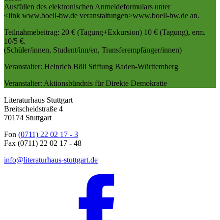
Ausfüllen des elektronischen Anmeldeformulars unter
<link www.boell-bw.de veranstaltungen>www.boell-bw.de an.
Teilnahmebeitrag: 20 € (Tagung+Exkursion) 10 € (Tagung), erm.
10/5 €.
(Schüler/innen, Student/inn/en, Transferempfänger/innen)
Veranstalter: Heinrich Böll Stiftung Baden-Württemberg
Veranstalter: Aktionsbündnis für Direkte Demokratie
Literaturhaus Stuttgart
Breitscheidstraße 4
70174 Stuttgart
Fon
(0711) 22 02 17 - 3
Fax (0711) 22 02 17 - 48
info@literaturhaus-stuttgart.de