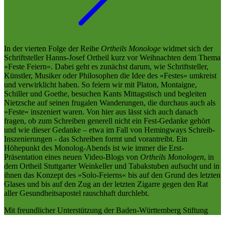
In der vierten Folge der Reihe
Ortheils Monologe
widmet sich der
Schriftsteller Hanns-Josef Ortheil kurz vor Weihnachten dem Thema
»Feste Feiern«. Dabei geht es zunächst darum, wie Schriftsteller,
Künstler, Musiker oder Philosophen die Idee des »Festes« umkreist
und verwirklicht haben. So feiern wir mit Platon, Montaigne,
Schiller und Goethe, besuchen Kants Mittagstisch und begleiten
Nietzsche auf seinen frugalen Wanderungen, die durchaus auch als
»Feste« inszeniert waren. Von hier aus lässt sich auch danach
fragen, ob zum Schreiben generell nicht ein Fest-Gedanke gehört
und wie dieser Gedanke – etwa im Fall von Hemingways Schreib-
Inszenierungen - das Schreiben formt und vorantreibt. Ein
Höhepunkt des Monolog-Abends ist wie immer die Erst-
Präsentation eines neuen Video-Blogs von
Ortheils Monologen
, in
dem Ortheil Stuttgarter Weinkeller und Tabakstuben aufsucht und in
ihnen das Konzept des »Solo-Feierns« bis auf den Grund des letzten
Glases und bis auf den Zug an der letzten Zigarre gegen den Rat
aller Gesundheitsapostel rauschhaft durchlebt.
Mit freundlicher Unterstützung der Baden-Württemberg Stiftung