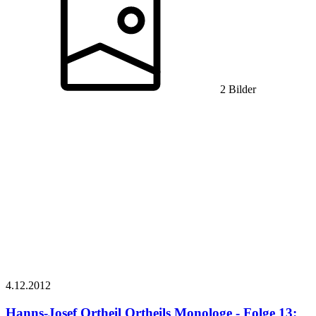
2 Bilder
4.12.
2012
Hanns-Josef Ortheil
Ortheils Monologe - Folge 13: