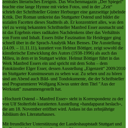
zentrales literarisches Ereignis. Das Wochenmagazin „Der Spiegel“
brachte eine lange Hymne mit vielen Fotos, und in der „Zeit“
schrieb der Schriftsteller Günter Herburger eine ganzseitige jubelnde
Kritik. Der Roman umkreist das Stuttgarter Ostend und bildet die
sozialen Facetten dieses Stadtteils ab. Er konzentriert alles, was den
viel zu wenig bekannten Schriftsteller Manfred Esser ausmacht und
ist das Ergebnis eines radikalen Nachdenkens über das Verhältnis
von Form und Inhalt. Essers frühe Faszination für Heidegger ging
schnell über in die Sprach-Analytik Max Benses. Die Ausstellung
(14.09. – 11.11.11), kuratiert von Helmut Böttiger, zeigt sowohl die
künstlerische Entwicklung des Autors (1938-1996) als auch das
Milieu, in dem er in Stuttgart wirkte. Helmut Böttiger führt in das
Werk Manfred Essers ein und spricht mit dem Sohn – dem
Fotokünstler Elger Esser, dessen Ausstellung „Eigenzeit“ 2009/2010
im Stuttgarter Kunstmuseum zu sehen war. Zu sehen und zu hören
sind am Abend auch Bild- und Tondokumente, die der Schriftsteller
und Programmierer Wolfgang Kiwus unter dem Titel "Aus der
Werkstatt" zusammengestellt hat.
»Hochzeit Ostend – Manfred Esser« steht in Korrespondenz zu der
von Ulf Stolterfoht kuratierten Ausstellung »handapparat heslach«,
die am 18. November eröffnet wird. Anlass ist das zehnjährige
Jubiläum des Literaturhauses.
Mit freundlicher Unterstützung der Landeshauptstadt Stuttgart und