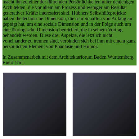
macht ihn zu einer der führenden Persönlichkeiten unter denjenigen
Architekten, die vor allem am Prozess und weniger am Resultat
generativer Kräfte interessiert sind. Hübners Selbsthilfeprojekte
haben die technische Dimension, die sein Schaffen von Anfang an
geprägt hat, um eine soziale Dimension und in der Folge auch um
eine ökologische Dimension bereichert, die in seinem Vortrag
behandelt werden. Diese drei Aspekte, die letztlich nicht
voneinander zu trennen sind, verbinden sich bei ihm mit einem ganz
persönlichen Element von Phantasie und Humor.
In Zusammenarbeit mit dem Architekturforum Baden Württemberg
Eintritt frei.