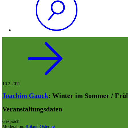
16.2.2011
Joachim Gauck
:
Winter im Sommer / Früh
Veranstaltungsdaten
Gespräch
Moderation:
Roland Ostertag