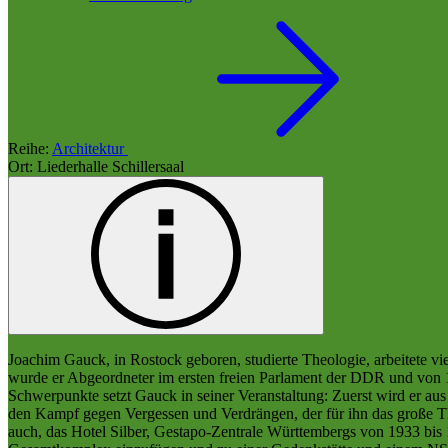
Reihe:
Architektur
Ort: Liederhalle Schillersaal
Joachim Gauck, in Rostock geboren, studierte Theologie, arbeitete 
wurde er Abgeordneter im ersten freien Parlament der DDR und von 1
Schwerpunkte setzt Gauck in seiner Veranstaltung: Zuerst wird er au
den Kampf gegen Vergessen und Verdrängen, der für ihn das große The
auch, das Hotel Silber, Gestapo-Zentrale Württembergs von 1933 bis 1