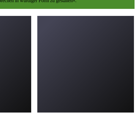
echen in würdiger Form zu gestalten«.