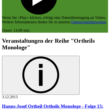
Wenn Sie »Play« klicken, erfolgt eine Datenübertragung an
Vimeo
.
Weitere Informationen finden Sie in unseren
Datenschutzhinweisen
.
Dauer: 14:08 min.
Veranstaltungen der Reihe "Ortheils
Monologe"
3.12.
2013
Hanns-Josef Ortheil
Ortheils Monologe - Folge 15: