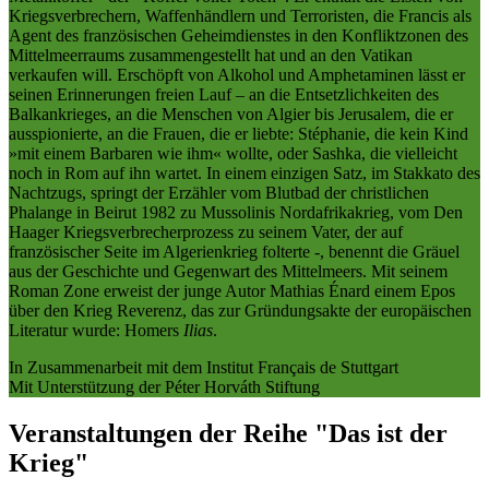
Kriegsverbrechern, Waffenhändlern und Terroristen, die Francis als
Agent des französischen Geheimdienstes in den Konfliktzonen des
Mittelmeerraums zusammengestellt hat und an den Vatikan
verkaufen will. Erschöpft von Alkohol und Amphetaminen lässt er
seinen Erinnerungen freien Lauf – an die Entsetzlichkeiten des
Balkankrieges, an die Menschen von Algier bis Jerusalem, die er
ausspionierte, an die Frauen, die er liebte: Stéphanie, die kein Kind
»mit einem Barbaren wie ihm« wollte, oder Sashka, die vielleicht
noch in Rom auf ihn wartet. In einem einzigen Satz, im Stakkato des
Nachtzugs, springt der Erzähler vom Blutbad der christlichen
Phalange in Beirut 1982 zu Mussolinis Nordafrikakrieg, vom Den
Haager Kriegsverbrecherprozess zu seinem Vater, der auf
französischer Seite im Algerienkrieg folterte -, benennt die Gräuel
aus der Geschichte und Gegenwart des Mittelmeers. Mit seinem
Roman Zone erweist der junge Autor Mathias Énard einem Epos
über den Krieg Reverenz, das zur Gründungsakte der europäischen
Literatur wurde: Homers
Ilias
.
In Zusammenarbeit mit dem Institut Français de Stuttgart
Mit Unterstützung der Péter Horváth Stiftung
Veranstaltungen der Reihe "Das ist der
Krieg"