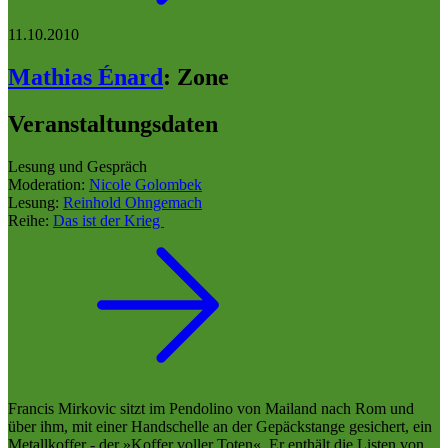
11.10.2010
Mathias Énard
:
Zone
Veranstaltungsdaten
Lesung und Gespräch
Moderation:
Nicole Golombek
Lesung:
Reinhold Ohngemach
Reihe:
Das ist der Krieg
Francis Mirkovic sitzt im Pendolino von Mailand nach Rom und
über ihm, mit einer Handschelle an der Gepäckstange gesichert, ein
Metallkoffer - der »Koffer voller Toten«. Er enthält die Listen von