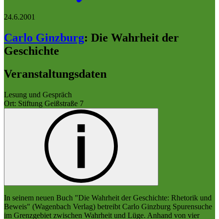
24.6.2001
Carlo Ginzburg
:
Die Wahrheit der
Geschichte
Veranstaltungsdaten
Lesung und Gespräch
Ort: Stiftung Geißstraße 7
In seinem neuen Buch "Die Wahrheit der Geschichte: Rhetorik und
Beweis" (Wagenbach Verlag) betreibt Carlo Ginzburg Spurensuche
im Grenzgebiet zwischen Wahrheit und Lüge. Anhand von vier