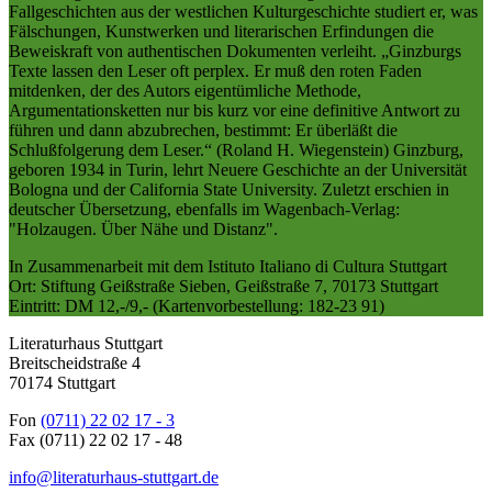
Fallgeschichten aus der westlichen Kulturgeschichte studiert er, was
Fälschungen, Kunstwerken und literarischen Erfindungen die
Beweiskraft von authentischen Dokumenten verleiht. „Ginzburgs
Texte lassen den Leser oft perplex. Er muß den roten Faden
mitdenken, der des Autors eigentümliche Methode,
Argumentationsketten nur bis kurz vor eine definitive Antwort zu
führen und dann abzubrechen, bestimmt: Er überläßt die
Schlußfolgerung dem Leser.“ (Roland H. Wiegenstein) Ginzburg,
geboren 1934 in Turin, lehrt Neuere Geschichte an der Universität
Bologna und der California State University. Zuletzt erschien in
deutscher Übersetzung, ebenfalls im Wagenbach-Verlag:
"Holzaugen. Über Nähe und Distanz".
In Zusammenarbeit mit dem Istituto Italiano di Cultura Stuttgart
Ort: Stiftung Geißstraße Sieben, Geißstraße 7, 70173 Stuttgart
Eintritt: DM 12,-/9,- (Kartenvorbestellung: 182-23 91)
Literaturhaus Stuttgart
Breitscheidstraße 4
70174 Stuttgart
Fon
(0711) 22 02 17 - 3
Fax (0711) 22 02 17 - 48
info@literaturhaus-stuttgart.de