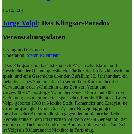
15.10.2001
Jorge Volpi
:
Das Klingsor-Paradox
Veranstaltungsdaten
Lesung und Gespräch
Moderation:
Stefanie Seltmann
"Das Klingsor-Paradox" ist zugleich Wissenschaftskrimi und
Geschichte der Quantenphysik, ein Thriller, der im Nazideutschland
spielt, und eine Geschichte über den Zufall im 20. Jahrhundert, ein
metaphysisches Spiel mit dem Leser und der Roman über die
Verwandlung der Wahrheit in einer Zeit von Verrat und
Ungewißheit." - so Jorge Volpi über seinen Roman anläßlich der
Verleihung des renommierten spanischen Premio Biblioteca Breve.
Volpi, geboren 1968 in Mexiko Stadt, Romancier und Essayist, ist
Gründungsmitglied von "Crack", einer Bewegung junger
mexikanischer Autoren, die sich gegen den nordamerikanischen
Neorealismus zu den literarischen Wurzeln der 68-Generation, den
Autoren des lateinamerikanischen Booms zurückwendet. Zur Zeit
ist Volpi als Kulturattaché Mexikos in Paris tätig.