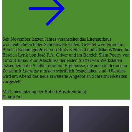
Seit November letzten Jahres veranstaltet das Literaturhaus
wöchentliche Schüler-Schreibwerkstätten. Geleitet werden sie im
Bereich Reportage/Prosa von Boris Kerenski und Ulrike Wörner, im
Bereich Lyrik von José F.A. Oliver und im Bereich Slam Poetry von
Timo Brunke. Zum Abschluss der ersten Staffel von Werkstätten
präsentieren die Schüler nun ihre Ergebnisse, die auch in der neuen
Zeitschrift
Literatur machen
schriftlich festgehalten sind. Überdies
wird am Abend das neue erweiterte Angebot an Schreibwerkstätten
vorgestellt.
Mit Unterstützung der Robert Bosch Stiftung
Eintritt frei