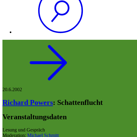
20.6.2002
Richard Powers
:
Schattenflucht
Veranstaltungsdaten
Lesung und Gespräch
Moderation:
Michael Schmitt