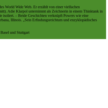
 des World Wide Web. Er erzählt von einer vielfachen
hmitt). Adie Klarpol unternimmt als Zeichnerin in einem Thinktank in
le isoliert. – Beide Geschichten verknüpft Powers wie eine
rbana, Illinois. „Sein Erfindungsreichtum und enzyklopädisches
Basel und Stuttgart