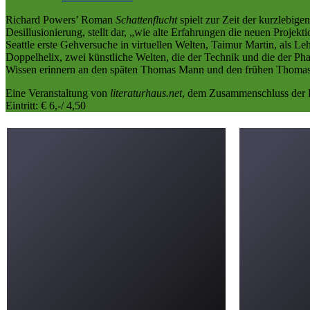
Richard Powers’ Roman
Schattenflucht
spielt zur Zeit der kurzlebig
Desillusionierung, stellt dar, „wie alte Erfahrungen die neuen Projek
Seattle erste Gehversuche in virtuellen Welten, Taimur Martin, als Le
Doppelhelix, zwei künstliche Welten, die der Technik und die der Ph
Wissen erinnern an den späten Thomas Mann und den frühen Thomas P
Eine Veranstaltung von
literaturhaus.net
, dem Zusammenschluss der L
Eintritt: € 6,-/ 4,50