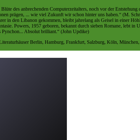
en Blüte des anbrechenden Computerzeitalters, noch vor der Entstehung
tionen prägen, ... wie viel Zukunft wir schon hinter uns haben.“ (M. Sc
hrer in den Libanon gekommen, bleibt jahrelang als Geisel in einer Höh
antasie. Powers, 1957 geboren, bekannt durch sieben Romane, lebt in U
ynchon... Absolut brilliant.“ (John Updike)
iteraturhäuser Berlin, Hamburg, Frankfurt, Salzburg, Köln, München, 