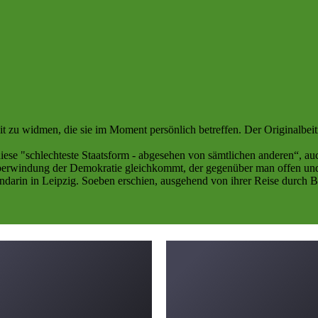
Zeit zu widmen, die sie im Moment persönlich betreffen. Der Originalbei
diese "schlechteste Staatsform - abgesehen von sämtlichen anderen“, au
berwindung der Demokratie gleichkommt, der gegenüber man offen und pos
erendarin in Leipzig. Soeben erschien, ausgehend von ihrer Reise durc