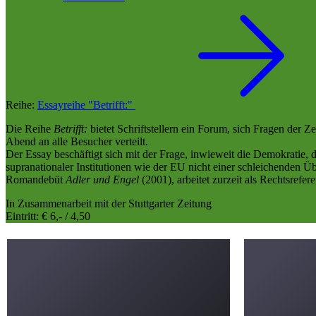
Reihe:
Essayreihe "Betrifft:"
Die Reihe
Betrifft:
bietet Schriftstellern ein Forum, sich Fragen der 
Abend an alle Besucher verteilt.
Der Essay beschäftigt sich mit der Frage, inwieweit die Demokratie, 
supranationaler Institutionen wie der EU nicht einer schleichenden Ü
Romandebüt
Adler und Engel
(2001), arbeitet zurzeit als Rechtsref
In Zusammenarbeit mit der Stuttgarter Zeitung
Eintritt: € 6,- / 4,50