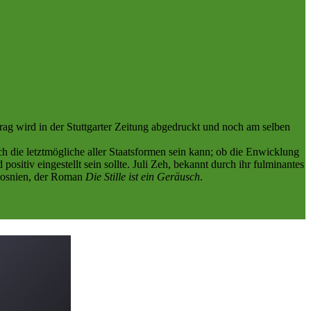
trag wird in der Stuttgarter Zeitung abgedruckt und noch am selben
ch die letztmögliche aller Staatsformen sein kann; ob die Enwicklung
itiv eingestellt sein sollte. Juli Zeh, bekannt durch ihr fulminantes
h Bosnien, der Roman
Die Stille ist ein Geräusch
.