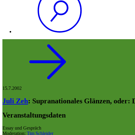
15.7.2002
Juli Zeh
:
Supranationales Glänzen, oder: D
Veranstaltungsdaten
Essay und Gespräch
Moderation:
Tim Schleider