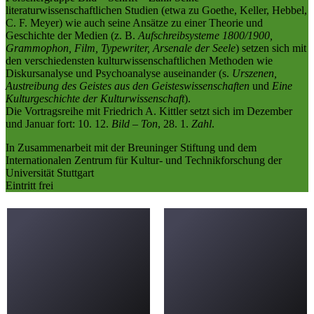
literaturwissenschaftlichen Studien (etwa zu Goethe, Keller, Hebbel,
C. F. Meyer) wie auch seine Ansätze zu einer Theorie und
Geschichte der Medien (z. B.
Aufschreibsysteme 1800/1900,
Grammophon, Film, Typewriter, Arsenale der Seele
) setzen sich mit
den verschiedensten kulturwissenschaftlichen Methoden wie
Diskursanalyse und Psychoanalyse auseinander (s.
Urszenen,
Austreibung des Geistes aus den Geisteswissenschaften
und
Eine
Kulturgeschichte der Kulturwissenschaft
).
Die Vortragsreihe mit Friedrich A. Kittler setzt sich im Dezember
und Januar fort: 10. 12.
Bild – Ton
, 28. 1.
Zahl
.
In Zusammenarbeit mit der Breuninger Stiftung und dem
Internationalen Zentrum für Kultur- und Technikforschung der
Universität Stuttgart
Eintritt frei