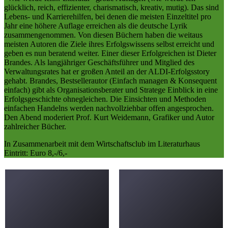
glücklich, reich, effizienter, charismatisch, kreativ, mutig). Das sind
Lebens- und Karrierehilfen, bei denen die meisten Einzeltitel pro
Jahr eine höhere Auflage erreichen als die deutsche Lyrik
zusammengenommen. Von diesen Büchern haben die weitaus
meisten Autoren die Ziele ihres Erfolgswissens selbst erreicht und
geben es nun beratend weiter. Einer dieser Erfolgreichen ist Dieter
Brandes. Als langjähriger Geschäftsführer und Mitglied des
Verwaltungsrates hat er großen Anteil an der ALDI-Erfolgsstory
gehabt. Brandes, Bestsellerautor (Einfach managen & Konsequent
einfach) gibt als Organisationsberater und Stratege Einblick in eine
Erfolgsgeschichte ohnegleichen. Die Einsichten und Methoden
einfachen Handelns werden nachvollziehbar offen angesprochen.
Den Abend moderiert Prof. Kurt Weidemann, Grafiker und Autor
zahlreicher Bücher.
In Zusammenarbeit mit dem Wirtschaftsclub im Literaturhaus
Eintritt: Euro 8,-/6,-