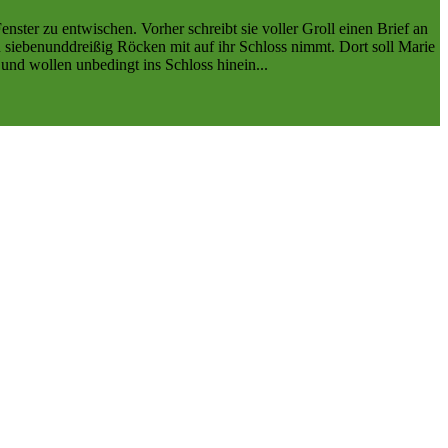
nster zu entwischen. Vorher schreibt sie voller Groll einen Brief an
hren siebenunddreißig Röcken mit auf ihr Schloss nimmt. Dort soll Marie
und wollen unbedingt ins Schloss hinein...