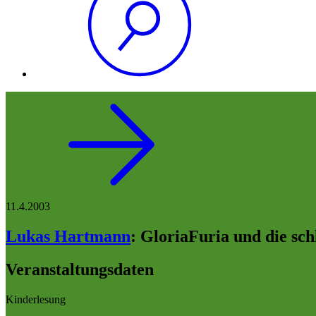
11.4.2003
Lukas Hartmann
:
GloriaFuria und die sc
Veranstaltungsdaten
Kinderlesung