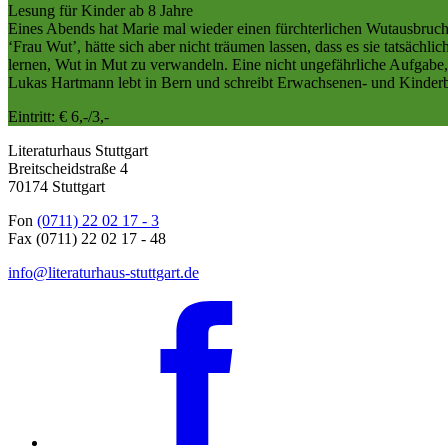
Lesung für Kinder ab 8 Jahre
Eines Abends hat Marie mal wieder einen fürchterlichen Wutausbruch. Z
‘Frau Wut’, hätte sich aber nicht träumen lassen, dass es sie tatsächl
lernen, Wut in Mut zu verwandeln. Eine nicht ungefährliche Aufgabe, 
Lukas Hartmann lebt in Bern und schreibt Erwachsenen- und Kinderbü
Eintritt: € 6,-/3,-
Literaturhaus Stuttgart
Breitscheidstraße 4
70174 Stuttgart
Fon
(0711) 22 02 17 - 3
Fax (0711) 22 02 17 - 48
info@literaturhaus-stuttgart.de