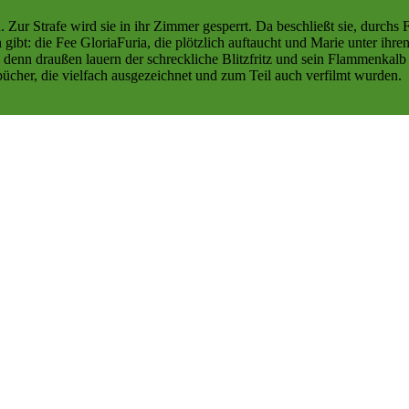
ur Strafe wird sie in ihr Zimmer gesperrt. Da beschließt sie, durchs Fe
ich gibt: die Fee GloriaFuria, die plötzlich auftaucht und Marie unter i
denn draußen lauern der schreckliche Blitzfritz und sein Flammenkalb 
cher, die vielfach ausgezeichnet und zum Teil auch verfilmt wurden.