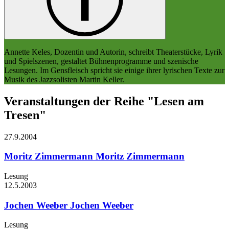
Annette Keles, Dozentin und Autorin, schreibt Theaterstücke, Lyrik
und Spielszenen, gestaltet Bühnenprogramme und szenische
Lesungen. Im Gensfleisch spricht sie einige ihrer lyrischen Texte zur
Musik des Jazzsolisten Martin Keller.
Veranstaltungen der Reihe "Lesen am
Tresen"
27.9.
2004
Moritz Zimmermann
Moritz Zimmermann
Lesung
12.5.
2003
Jochen Weeber
Jochen Weeber
Lesung