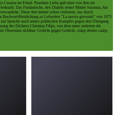
 Casarsa im Friaul. Pasolinis Liebe galt einer von ihm nie
Herkunft. Das Friulanische, den Dialekt seiner Mutter Susanna, hat
verwandelte. Diese ihm immer schon verlorene, nur durch
tzten Buchveröffentlichung zu Lebzeiten "La nuova gioventù" von 1975
t", zur Sprache auch seines politischen Kampfes gegen den Übergang
tzung des Dichters Christian Filips, von dem unter anderem die
er Obsession sichtbar: Gedicht gegen Gedicht, cuárp dentro cuárp,