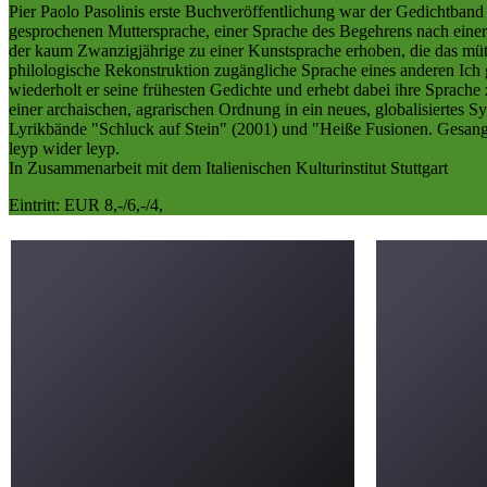
Pier Paolo Pasolinis erste Buchveröffentlichung war der Gedichtband 
gesprochenen Muttersprache, einer Sprache des Begehrens nach einer a
der kaum Zwanzigjährige zu einer Kunstsprache erhoben, die das mü
philologische Rekonstruktion zugängliche Sprache eines anderen Ich g
wiederholt er seine frühesten Gedichte und erhebt dabei ihre Sprach
einer archaischen, agrarischen Ordnung in ein neues, globalisiertes 
Lyrikbände "Schluck auf Stein" (2001) und "Heiße Fusionen. Gesang v
leyp wider leyp.
In Zusammenarbeit mit dem Italienischen Kulturinstitut Stuttgart
Eintritt: EUR 8,-/6,-/4,