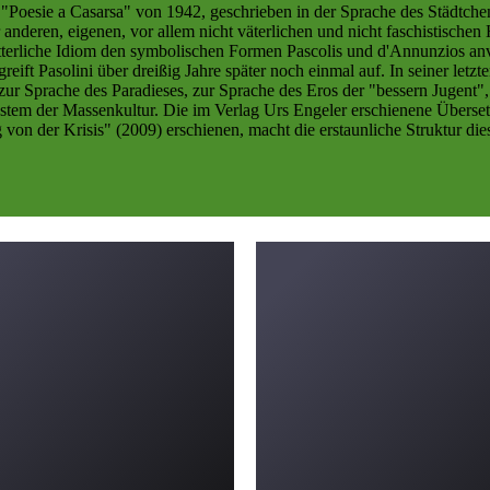
"Poesie a Casarsa" von 1942, geschrieben in der Sprache des Städtchens
nderen, eigenen, vor allem nicht väterlichen und nicht faschistischen 
tterliche Idiom den symbolischen Formen Pascolis und d'Annunzios an
reift Pasolini über dreißig Jahre später noch einmal auf. In seiner le
e zur Sprache des Paradieses, zur Sprache des Eros der "bessern Jugen
System der Massenkultur. Die im Verlag Urs Engeler erschienene Überse
on der Krisis" (2009) erschienen, macht die erstaunliche Struktur dies