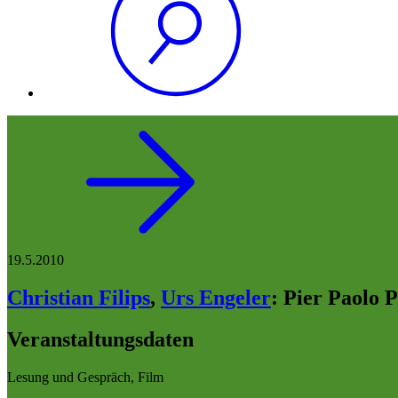
19.5.2010
Christian Filips
,
Urs Engeler
:
Pier Paolo P
Veranstaltungsdaten
Lesung und Gespräch, Film