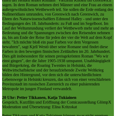
einen der Helden seines Romans "Vierzehn Knoten bis Greenwich"
sagen. In dem Roman nehmen drei Männer und eine Frau an einem
außergewöhnlichen Wettbewerb teil. Sie sollen die Erde entlang des
Nullmeridians umrunden, von Greenwich nach Greenwich, zu
Ehren des Naturwissenschaftlers Edmond Halley - und unter den
Bedingungen des 18. Jahrhunderts: zu Fuß und im Segelboot. Im
Lauf der Weltumrundung verliert der Wettbewerb mehr und mehr an
Bedeutung und die Spannungen zwischen den Reisenden nehmen
zu, bis am Ende der Reise für jeden der vier die Welt auf dem Kopf
steht. "Ich möchte bloß ein paar Farben vor dem Vergessen
bewahren", sagt Kjell Westö über seine Romane und findet diese
Farben in den bewegten finnischen Zeitläuften im 20. Jahrhundert.
Dies gilt insbesondere für seinen preisgekrönten Roman "Wo wir
einst gingen", der die Jahre 1905-1938 umspannt. Unabhängigkeit
und Bürgerkrieg, die Roaring Twenties in Helsinki, die
Weltwirtschaftskrise und der heraufziehende Zweite Weltkrieg
bilden den Hintergrund, vor dem sich die unterschiedlichsten
Lebenswege in Helsinki kreuzen, das sich von einer verschlafenen
Provinzstadt im russischen Zarenreich zu einer pulsierenden
Metropole im jungen Finnland verwandelt.
20 Uhr: Petter Tikkanen, Katja Tukiainen
Gespräch, Kurzfilm und Eröffnung der Comicausstellung GlömpX
Moderation und Übersetzung: Elina Kritzokat
Petter Tikkanen und Katja Tukiainen können zwar nicht anreisen,