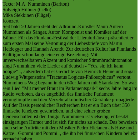
Texte: M.A. Numminen (Bariton)
Solveigh Hübner (Cello)
Mika Siekkinen (Flügel)
Konzert
Seit bald 50 Jahren steht der Allround-Künstler Mauri Antero
Numminen als Sänger, Autor, Komponist und Komiker auf der
Bühne. Für das Finnland-Festival der Literaturhäuser präsentiert er
zum ersten Mal seine Vertonung der Liebesbriefe von Martin
Heidegger und Hannah Arendt. Zur deutschen Kultur hat Finnlands
Kultfigur schon lange eine enge Beziehung: Mit
unverwechselbarem Akzent und komischer Stimmbruchintonation
singt Numminen viele Lieder auf deutsch - "Yes, sir, ich kann
boogie" -, außerdem hat er Gedichte von Heinrich Heine und sogar
Ludwig Wittgensteins "Tractatus Logicus-Philosophicus" vertont.
Numminens Weg begann in den 60er Jahren mit Skandalen. So war
sein Lied "Mit meiner Braut im Parlamentspark" sechs Jahre lang im
Radio verboten, da es angeblich das finnische Parlament
verunglimpfte und den Verzehr alkoholischer Getränke propagierte.
Auf der Basis persönlicher Recherchen hat er ein Buch über 350
finnische Kneipen geschrieben, und eine seiner großen
Leidenschaften ist der Tango. Numminen ist vielseitig, er besitzt
einzigartigen Humor und ist sich für nichts zu schade. Das beweisen
auch seine Auftritte mit dem Musiker Pedro Hietanen als Hase und
Katze - Gommi und Pommi -, die ihn bei finnischen Kindern beliebt
gemacht haben.