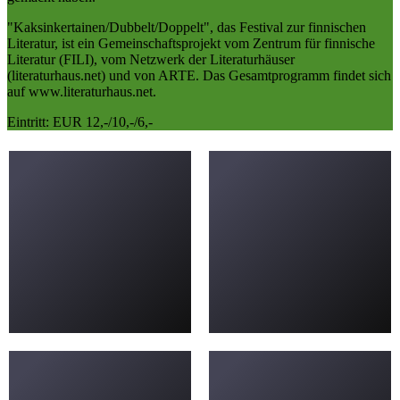
"Kaksinkertainen/Dubbelt/Doppelt", das Festival zur finnischen
Literatur, ist ein Gemeinschaftsprojekt vom Zentrum für finnische
Literatur (FILI), vom Netzwerk der Literaturhäuser
(literaturhaus.net) und von ARTE. Das Gesamtprogramm findet sich
auf www.literaturhaus.net.
Eintritt: EUR 12,-/10,-/6,-