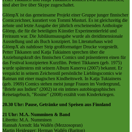
sind aber live über Skype zugeschaltet.
GlömpX ist das gemeinsame Projekt einer Gruppe junger finnischer
Comiczeichner, kuratiert von Tommi Musturi. Es ist gleichzeitig die
zehnte und letzte Ausgabe der jährlich erscheinenden Anthologie
Glömp, die für die beteiligten Künstler Experimentierfeld und
Freiraum war. Die Jubiläumsausgabe wurde als dreidimensionale
Ausstellung und als Buch konzipiert. Im Literaturhaus wird
GlömpX als nahtloser Strip großformatiger Drucke vorgestellt.
Petter Tikkanen und Katja Tukiainen sprechen über die
Anziehungskraft des finnischen Comics und präsentieren einen für
das Festival konzipierten Kurzfilm. Petteri Tikkanen (geb. 1975)
wurde spätestens mit seinem Album Kanerva (2007) bekannt. Er
verquickt in seinem Zeichenstil persönliche Lieblingscomics wie
Batman mit einer magischen Kindheitswelt. In Katja Tukiainens
(geb. 1969) Comics stehen meist junge Frauen im Vordergrund,
"Briefe aus Indien" (2002) ist ein intimes autobiographisches
Reisetagebuch, "Rosine" (2008) erzählt vom Kinderkriegen.
20.30 Uhr: Pause, Getränke und Speisen aus Finnland
21 Uhr: M.A. Numminen & Band
Libretto: M.A. Numminen
Hannah Arendt: Ida Wallén (Mezzosopran)
Martin Heidegger: Herman Wallén (Bariton)