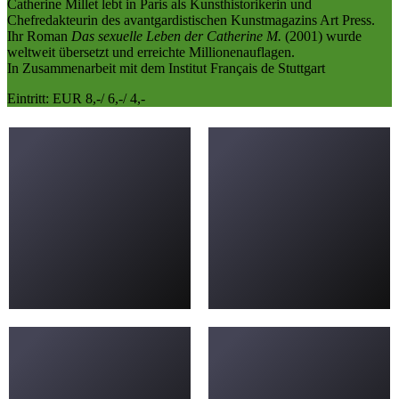
Catherine Millet lebt in Paris als Kunsthistorikerin und
Chefredakteurin des avantgardistischen Kunstmagazins Art Press.
Ihr Roman
Das sexuelle Leben der Catherine M.
(2001) wurde
weltweit übersetzt und erreichte Millionenauflagen.
In Zusammenarbeit mit dem Institut Français de Stuttgart
Eintritt: EUR 8,-/ 6,-/ 4,-