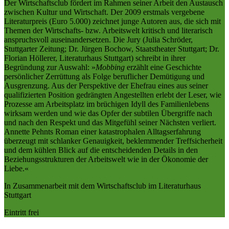
Der Wirtschaftsclub fördert im Rahmen seiner Arbeit den Austausch
zwischen Kultur und Wirtschaft. Der 2009 erstmals vergebene
Literaturpreis (Euro 5.000) zeichnet junge Autoren aus, die sich mit
Themen der Wirtschafts- bzw. Arbeitswelt kritisch und literarisch
anspruchsvoll auseinandersetzen. Die Jury (Julia Schröder,
Stuttgarter Zeitung; Dr. Jürgen Bochow, Staatstheater Stuttgart; Dr.
Florian Höllerer, Literaturhaus Stuttgart) schreibt in ihrer
Begründung zur Auswahl: »
Mobbing
erzählt eine Geschichte
persönlicher Zerrüttung als Folge beruflicher Demütigung und
Ausgrenzung. Aus der Perspektive der Ehefrau eines aus seiner
qualifizierten Position gedrängten Angestellten erlebt der Leser, wie
Prozesse am Arbeitsplatz im brüchigen Idyll des Familienlebens
wirksam werden und wie das Opfer der subtilen Übergriffe nach
und nach den Respekt und das Mitgefühl seiner Nächsten verliert.
Annette Pehnts Roman einer katastrophalen Alltagserfahrung
überzeugt mit schlanker Genauigkeit, beklemmender Treffsicherheit
und dem kühlen Blick auf die entscheidenden Details in den
Beziehungsstrukturen der Arbeitswelt wie in der Ökonomie der
Liebe.«
In Zusammenarbeit mit dem Wirtschaftsclub im Literaturhaus
Stuttgart
Eintritt frei