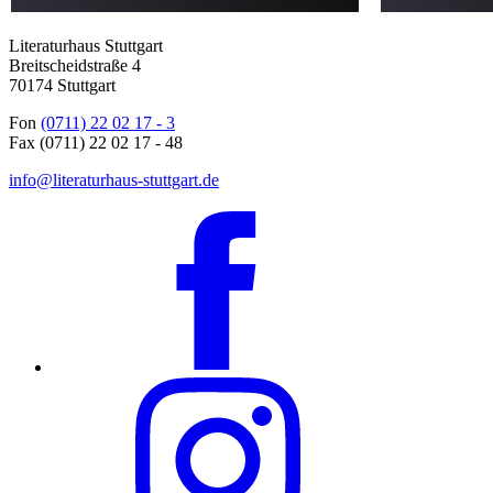
Literaturhaus Stuttgart
Breitscheidstraße 4
70174 Stuttgart
Fon
(0711) 22 02 17 - 3
Fax (0711) 22 02 17 - 48
info@literaturhaus-stuttgart.de