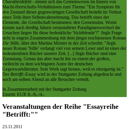
Charakterdefekt
- nimmt sich das Gemeinwesen im Innern von
Macht-Herrschafts-Verhältnissen zum Thema: "Ein Symptom für
den Zustand dieser gegenwärtigen Gesellschaft besteht im Verlust
eines Teils ihrer Selbstwahrnehmung. Das betrifft eines der
Elemente, die Gesellschaft bestimmen: den Gemeinsinn. Worin
könnte nach dreißig Jahren veranstalteter Paradigmenwechsel die
Ursachen liegen für diese bedenkliche 'Sichtblende'?" Jirgls Frage
steht in engem Zusammenhang mit dem jüngst erschienenen Roman
Die Stille
, über den Martina Meister in der
Zeit
schreibt: "Jirgls
neuer Roman 'Stille' verlangt viel von seinem Leser und ist eines der
bedeutendsten Bücher unserer Zeit. [...] Jirgls Bücher sind eine
Zumutung. Genau das aber macht ihn zu einem der großen,
vielleicht zu dem wichtigsten Autor der deutschen
Gegenwartsliteratur. Sein Werk ragt heraus, weil es einzigartig ist."
Der
Betrifft
:-Essay wird in der Stuttgarter Zeitung abgedruckt und
noch am selben Abend an alle Besucher verteilt.
In Zusammenarbeit mit der Stuttgarter Zeitung
Eintritt: EUR 8,-/6,-/4,-
Veranstaltungen der Reihe "Essayreihe
"Betrifft:""
23.11.
2011