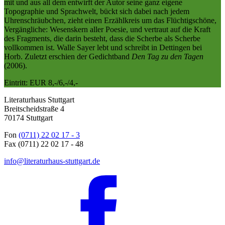
mit und aus all dem entwirft der Autor seine ganz eigene
Topographie und Sprachwelt, bückt sich dabei nach jedem
Uhrenschräubchen, zieht einen Erzählkreis um das Flüchtigschöne,
Vergängliche: Wesenskern aller Poesie, und vertraut auf die Kraft
des Fragments, die darin besteht, dass die Scherbe als Scherbe
vollkommen ist. Walle Sayer lebt und schreibt in Dettingen bei
Horb. Zuletzt erschien der Gedichtband
Den Tag zu den Tagen
(2006).
Eintritt: EUR 8,-/6,-/4,-
Literaturhaus Stuttgart
Breitscheidstraße 4
70174 Stuttgart
Fon
(0711) 22 02 17 - 3
Fax (0711) 22 02 17 - 48
info@literaturhaus-stuttgart.de