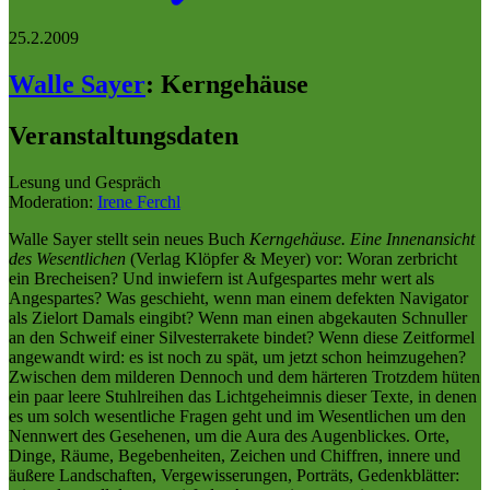
25.2.2009
Walle Sayer
:
Kerngehäuse
Veranstaltungsdaten
Lesung und Gespräch
Moderation:
Irene Ferchl
Walle Sayer stellt sein neues Buch
Kerngehäuse. Eine Innenansicht
des Wesentlichen
(Verlag Klöpfer & Meyer) vor: Woran zerbricht
ein Brecheisen? Und inwiefern ist Aufgespartes mehr wert als
Angespartes? Was geschieht, wenn man einem defekten Navigator
als Zielort Damals eingibt? Wenn man einen abgekauten Schnuller
an den Schweif einer Silvesterrakete bindet? Wenn diese Zeitformel
angewandt wird: es ist noch zu spät, um jetzt schon heimzugehen?
Zwischen dem milderen Dennoch und dem härteren Trotzdem hüten
ein paar leere Stuhlreihen das Lichtgeheimnis dieser Texte, in denen
es um solch wesentliche Fragen geht und im Wesentlichen um den
Nennwert des Gesehenen, um die Aura des Augenblickes. Orte,
Dinge, Räume, Begebenheiten, Zeichen und Chiffren, innere und
äußere Landschaften, Vergewisserungen, Porträts, Gedenkblätter: