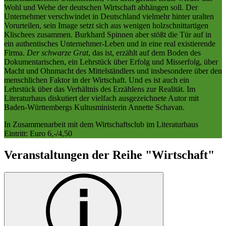
Wohl und Wehe der deutschen Wirtschaft abhängen soll. Der
Unternehmer verschwindet in Deutschland vielmehr hinter uralten
Vorurteilen, sein Image setzt sich aus wenigen holzschnittartigen
Klischees zusammen. Burkhard Spinnen aber stößt die Tür auf in
ein authentisches Unternehmer-Leben und in eine real existierende
Firma.
Der schwarze Grat
, das ist, erzählt auf dem Boden des
Dokumentarischen, ein Lehrstück über Erfolg und Misserfolg, über
Macht und Ohnmacht des Mittelständlers und insbesondere über den
menschlichen Faktor in der Wirtschaft. Und es ist auch ein
Lehrstück über das Verhältnis des Erzählens zur Realität. Im
Literaturhaus diskutiert der vielfach ausgezeichnete Autor mit
Baden-Württembergs Kultusministerin Annette Schavan.
In Zusammenarbeit mit dem Wirtschaftsclub im Literaturhaus
Eintritt: Euro 6,-/4,50
Veranstaltungen der Reihe "Wirtschaft"