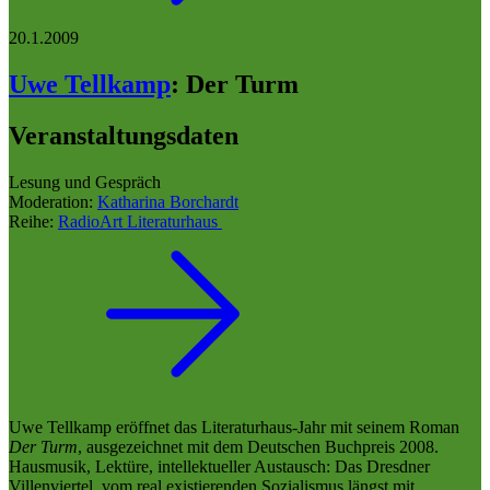
20.1.2009
Uwe Tellkamp
:
Der Turm
Veranstaltungsdaten
Lesung und Gespräch
Moderation:
Katharina Borchardt
Reihe:
RadioArt Literaturhaus
Uwe Tellkamp eröffnet das Literaturhaus-Jahr mit seinem Roman
Der Turm
, ausgezeichnet mit dem Deutschen Buchpreis 2008.
Hausmusik, Lektüre, intellektueller Austausch: Das Dresdner
Villenviertel, vom real existierenden Sozialismus längst mit