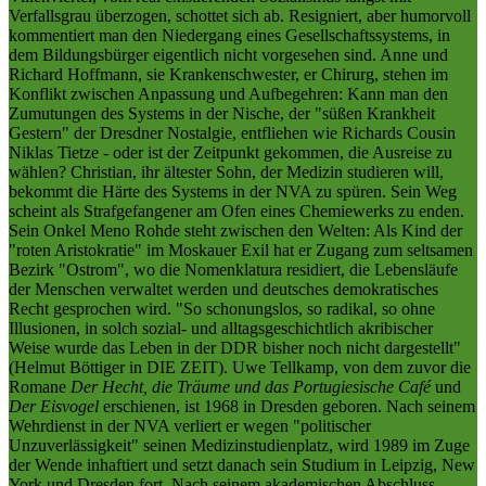
Verfallsgrau überzogen, schottet sich ab. Resigniert, aber humorvoll
kommentiert man den Niedergang eines Gesellschaftssystems, in
dem Bildungsbürger eigentlich nicht vorgesehen sind. Anne und
Richard Hoffmann, sie Krankenschwester, er Chirurg, stehen im
Konflikt zwischen Anpassung und Aufbegehren: Kann man den
Zumutungen des Systems in der Nische, der "süßen Krankheit
Gestern" der Dresdner Nostalgie, entfliehen wie Richards Cousin
Niklas Tietze - oder ist der Zeitpunkt gekommen, die Ausreise zu
wählen? Christian, ihr ältester Sohn, der Medizin studieren will,
bekommt die Härte des Systems in der NVA zu spüren. Sein Weg
scheint als Strafgefangener am Ofen eines Chemiewerks zu enden.
Sein Onkel Meno Rohde steht zwischen den Welten: Als Kind der
"roten Aristokratie" im Moskauer Exil hat er Zugang zum seltsamen
Bezirk "Ostrom", wo die Nomenklatura residiert, die Lebensläufe
der Menschen verwaltet werden und deutsches demokratisches
Recht gesprochen wird. "So schonungslos, so radikal, so ohne
Illusionen, in solch sozial- und alltagsgeschichtlich akribischer
Weise wurde das Leben in der DDR bisher noch nicht dargestellt"
(Helmut Böttiger in DIE ZEIT). Uwe Tellkamp, von dem zuvor die
Romane
Der Hecht, die Träume und das Portugiesische Café
und
Der Eisvogel
erschienen, ist 1968 in Dresden geboren. Nach seinem
Wehrdienst in der NVA verliert er wegen "politischer
Unzuverlässigkeit" seinen Medizinstudienplatz, wird 1989 im Zuge
der Wende inhaftiert und setzt danach sein Studium in Leipzig, New
York und Dresden fort. Nach seinem akademischen Abschluss