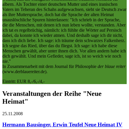
albern. Als Tochter einer deutschen Mutter und eines iranischen
Vaters im Teheran des Schahs aufgewachsen, sieht sie Deutsch zwar
als ihre Muttersprache, doch hat die Sprache der alten Heimat
unauslöschliche Spuren hinterlassen: "Ich schrieb in der Sprache,
die die Menschen, mit denen ich nun leben wollte, verstanden. Aber
ich tat es regelbrüchig, nämlich: ich fühlte die Wörter auf Persisch
dabei, da konnte ich wieder atmen. Und deshalb sage ich dir nicht,
dass ich dich liebe. Ich sage: ich träume dein schwarzes Falkenherz.
Ich segne das Ried, über das du fliegst. Ich sage: ich habe diese
Menschen gewählt, aber unter ihnen dich. Vor allen andern habe ich
dich gewählt. Und mein Gefieder, sage ich, ist so weich wie noch
nie."
In Zusammenarbeit mit dem Journal für Philosophie
der blaue reiter
(www.derblauereiter.de).
Eintritt: EUR 8,-/6,-/4,-
Veranstaltungen der Reihe "Neue
Heimat"
25.11.
2008
Hermann Bausinger, Erwin Teufel
Neue Heimat IV