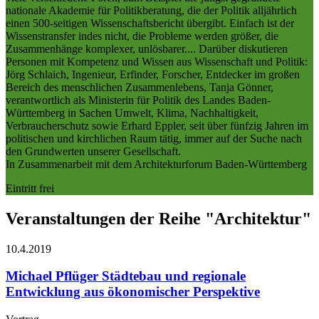
nationale Akademie für Politikberatung, die der Politik alljährlich
einen 500-seitigen Wissenschaftsbericht übergibt. Einfach ist der
Wissenstransfer indes nicht, die Probleme werden größer, die
Zusammenhänge komplexer, unlösbarer.... Darüber diskutieren
Personen mit Kompetenz und Wissen aus Wissenschaft und Politik:
Jörg Schlaich, Ingenieur, Erfinder, Forscher, Entdecker im großen
Bereich des menschlichen Zusammenlebens, Tanja Gönner,
verantwortlich als Ministerin für Politik des Landes Baden-
Württemberg in Sachen Umwelt, Klima, Nachhaltigkeit,
Verbraucherschutz sowie Erhard Eppler, seit über fünfzig Jahren im
politischen und kirchlichen Raum tätig, immer auf der Suche nach
den Grundwerten unserer Gesellschaft.
In Zusammenarbeit mit dem Architekturforum Baden-Württemberg
Eintritt frei
Veranstaltungen der Reihe "Architektur"
10.4.
2019
Michael Pflüger
Städtebau und regionale
Entwicklung aus ökonomischer Perspektive