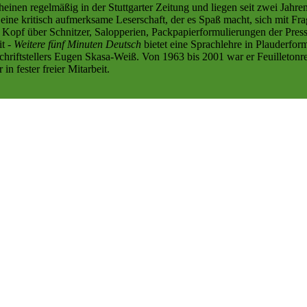
inen regelmäßig in der Stuttgarter Zeitung und liegen seit zwei Jahre
ine kritisch aufmerksame Leserschaft, der es Spaß macht, sich mit Fr
n Kopf über Schnitzer, Salopperien, Packpapierformulierungen der Pre
it -
Weitere fünf Minuten Deutsch
bietet eine Sprachlehre in Plauderfor
riftstellers Eugen Skasa-Weiß. Von 1963 bis 2001 war er Feuilletonreda
n fester freier Mitarbeit.