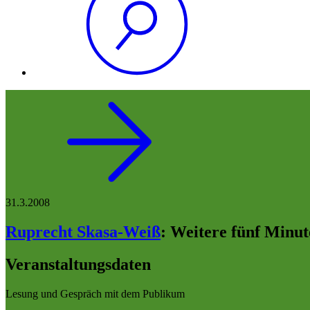
31.3.2008
Ruprecht Skasa-Weiß
:
Weitere fünf Minut
Veranstaltungsdaten
Lesung und Gespräch mit dem Publikum