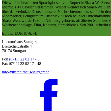
Die weithin beachteten Sprachglossen von Ruprecht Skasa-Weiß ersche
abermals 94 Glossen versammelt. Wieder wendet sich Skasa-Weiß an e
über das verholzte Deutsch unserer Nachrichtenmedien, schütteln de
Modewörter, Fehlgriffe im Ausdruck." Doch bei aller Unterhaltsamke
Skasa-Weiß wurde 1936 in Nürnberg geboren, als ältester Sohn des Sch
Wochenendbeilage, Film, Kabarett, Sprachliches. Seit 2001 schreibt er i
Eintritt: EUR 8,-/6,-/4,-
Literaturhaus Stuttgart
Breitscheidstraße 4
70174 Stuttgart
Fon
(0711) 22 02 17 - 3
Fax (0711) 22 02 17 - 48
info@literaturhaus-stuttgart.de