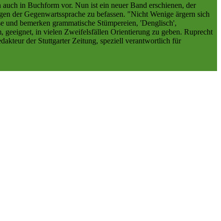
n auch in Buchform vor. Nun ist ein neuer Band erschienen, der
agen der Gegenwartssprache zu befassen. "Nicht Wenige ärgern sich
sse und bemerken grammatische Stümpereien, 'Denglisch',
m, geeignet, in vielen Zweifelsfällen Orientierung zu geben. Ruprecht
kteur der Stuttgarter Zeitung, speziell verantwortlich für