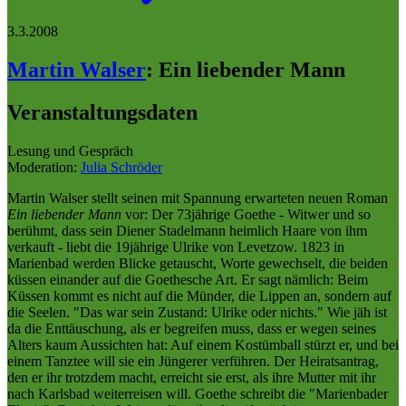
3.3.2008
Martin Walser
:
Ein liebender Mann
Veranstaltungsdaten
Lesung und Gespräch
Moderation:
Julia Schröder
Martin Walser stellt seinen mit Spannung erwarteten neuen Roman
Ein liebender Mann
vor: Der 73jährige Goethe - Witwer und so
berühmt, dass sein Diener Stadelmann heimlich Haare von ihm
verkauft - liebt die 19jährige Ulrike von Levetzow. 1823 in
Marienbad werden Blicke getauscht, Worte gewechselt, die beiden
küssen einander auf die Goethesche Art. Er sagt nämlich: Beim
Küssen kommt es nicht auf die Münder, die Lippen an, sondern auf
die Seelen. "Das war sein Zustand: Ulrike oder nichts." Wie jäh ist
da die Enttäuschung, als er begreifen muss, dass er wegen seines
Alters kaum Aussichten hat: Auf einem Kostümball stürzt er, und bei
einem Tanztee will sie ein Jüngerer verführen. Der Heiratsantrag,
den er ihr trotzdem macht, erreicht sie erst, als ihre Mutter mit ihr
nach Karlsbad weiterreisen will. Goethe schreibt die "Marienbader