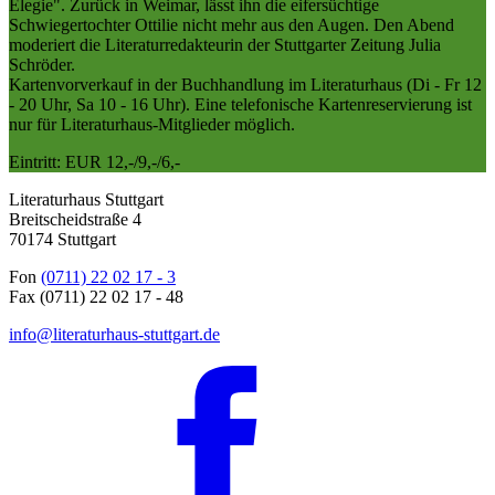
Elegie". Zurück in Weimar, lässt ihn die eifersüchtige
Schwiegertochter Ottilie nicht mehr aus den Augen. Den Abend
moderiert die Literaturredakteurin der Stuttgarter Zeitung Julia
Schröder.
Kartenvorverkauf in der Buchhandlung im Literaturhaus (Di - Fr 12
- 20 Uhr, Sa 10 - 16 Uhr). Eine telefonische Kartenreservierung ist
nur für Literaturhaus-Mitglieder möglich.
Eintritt: EUR 12,-/9,-/6,-
Literaturhaus Stuttgart
Breitscheidstraße 4
70174 Stuttgart
Fon
(0711) 22 02 17 - 3
Fax (0711) 22 02 17 - 48
info@literaturhaus-stuttgart.de