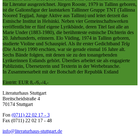
für Literatur ausgezeichnet. Jürgen Rooste, 1979 in Tallinn geboren,
ist die Galionsfigur der lautstarken Tallinner Gruppe TNT (Tallinna
Noored Tegijad, Junge Aktive aus Tallinn) und leitet derzeit das
Estnische Institut in Helsinki. Neben vier Gemeinschaftswerken
veröffentlichte er fünf eigene Lyrikbände, deren Titel fast alle an
Marie Under (1883-1980), die berühmteste estnische Dichterin des
20. Jahrhunderts, erinnern. Elo Viiding, 1974 in Tallinn geboren,
studierte Violine und Schauspiel. Als ihr erster Gedichtband
Telg
(Die Achse) 1990 erschien, war sie gerade einmal 16 Jahre alt.
Sechs Bände folgten, mit denen sie zu den tonangebenden
Lyrikerinnen Estlands gehört. Überdies arbeitet sie als engagierte
Publizistin, Übersetzerin und Texterin in der Werbebranche.
In Zusammenarbeit mit der Botschaft der Republik Estland
Eintritt: EUR 8,-/6,-/4,-
Literaturhaus Stuttgart
Breitscheidstraße 4
70174 Stuttgart
Fon
(0711) 22 02 17 - 3
Fax (0711) 22 02 17 - 48
info@literaturhaus-stuttgart.de