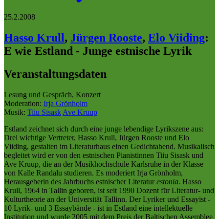
25.2.2008
Hasso Krull
,
Jürgen Rooste
,
Elo Viiding
:
E wie Estland - Junge estnische Lyrik
Veranstaltungsdaten
Lesung und Gespräch, Konzert
Moderation:
Irja Grönholm
Musik:
Tiiu Sisask
Ave Kruup
Estland zeichnet sich durch eine junge lebendige Lyrikszene aus:
Drei wichtige Vertreter, Hasso Krull, Jürgen Rooste und Elo
Viiding, gestalten im Literaturhaus einen Gedichtabend. Musikalisch
begleitet wird er von den estnischen Pianistinnen Tiiu Sisask und
Ave Kruup, die an der Musikhochschule Karlsruhe in der Klasse
von Kalle Randalu studieren. Es moderiert Irja Grönholm,
Herausgeberin des Jahrbuchs estnischer Literatur
estonia
. Hasso
Krull, 1964 in Tallin geboren, ist seit 1990 Dozent für Literatur- und
Kulturtheorie an der Universität Tallinn. Der Lyriker und Essayist -
10 Lyrik- und 3 Essaybände - ist in Estland eine intellektuelle
Institution und wurde 2005 mit dem Preis der Baltischen Assemblee