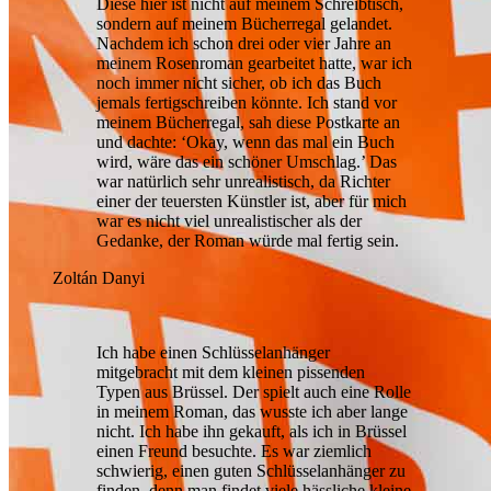
Diese hier ist nicht auf meinem Schreibtisch,
sondern auf meinem Bücherregal gelandet.
Nachdem ich schon drei oder vier Jahre an
meinem Rosenroman gearbeitet hatte, war ich
noch immer nicht sicher, ob ich das Buch
jemals fertigschreiben könnte. Ich stand vor
meinem Bücherregal, sah diese Postkarte an
und dachte: ‘Okay, wenn das mal ein Buch
wird, wäre das ein schöner Umschlag.’ Das
war natürlich sehr unrealistisch, da Richter
einer der teuersten Künstler ist, aber für mich
war es nicht viel unrealistischer als der
Gedanke, der Roman würde mal fertig sein.
Zoltán Danyi
Ich habe einen Schlüsselanhänger
mitgebracht mit dem kleinen pissenden
Typen aus Brüssel. Der spielt auch eine Rolle
in meinem Roman, das wusste ich aber lange
nicht. Ich habe ihn gekauft, als ich in Brüssel
einen Freund besuchte. Es war ziemlich
schwierig, einen guten Schlüsselanhänger zu
finden, denn man findet viele hässliche kleine