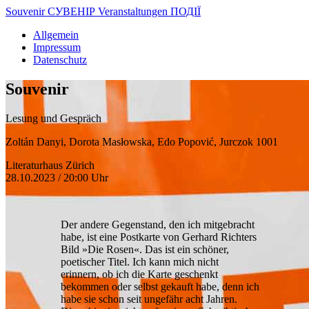
Souvenir
СУВЕНІР
Veranstaltungen
ПОДІЇ
Allgemein
Impressum
Datenschutz
Souvenir
Lesung und Gespräch
Zoltán Danyi, Dorota Masłowska, Edo Popović, Jurczok 1001
Literaturhaus Zürich
28.10.2023 / 20:00 Uhr
Der andere Gegenstand, den ich mitgebracht
habe, ist eine Postkarte von Gerhard Richters
Bild »Die Rosen«. Das ist ein schöner,
poetischer Titel. Ich kann mich nicht
erinnern, ob ich die Karte geschenkt
bekommen oder selbst gekauft habe, denn ich
habe sie schon seit ungefähr acht Jahren.