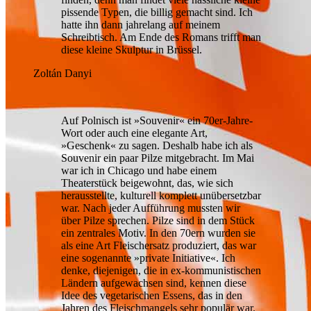
pissende Typen, die billig gemacht sind. Ich
hatte ihn dann jahrelang auf meinem
Schreibtisch. Am Ende des Romans trifft man
diese kleine Skulptur in Brüssel.
Zoltán Danyi
Auf Polnisch ist »Souvenir« ein 70er-Jahre-
Wort oder auch eine elegante Art,
»Geschenk« zu sagen. Deshalb habe ich als
Souvenir ein paar Pilze mitgebracht. Im Mai
war ich in Chicago und habe einem
Theaterstück beigewohnt, das, wie sich
herausstellte, kulturell komplett unübersetzbar
war. Nach jeder Aufführung mussten wir
über Pilze sprechen. Pilze sind in dem Stück
ein zentrales Motiv. In den 70ern wurden sie
als eine Art Fleischersatz produziert, das war
eine sogenannte »private Initiative«. Ich
denke, diejenigen, die in ex-kommunistischen
Ländern aufgewachsen sind, kennen diese
Idee des vegetarischen Essens, das in den
Jahren des Fleischmangels sehr populär war.