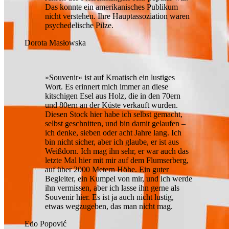
Das konnte ein amerikanisches Publikum
nicht verstehen. Ihre Hauptassoziation waren
psychedelische Pilze.
Dorota Masłowska
»Souvenir« ist auf Kroatisch ein lustiges
Wort. Es erinnert mich immer an diese
kitschigen Esel aus Holz, die in den 70ern
und 80ern an der Küste verkauft wurden.
Diesen Stock hier habe ich selbst gemacht,
selbst geschnitten, und bin damit gelaufen –
ich denke, sieben oder acht Jahre lang. Ich
bin nicht sicher, aber ich glaube, er ist aus
Weißdorn. Ich mag ihn sehr, er war auch das
letzte Mal hier mit mir auf dem Flumserberg,
auf über 2000 Metern Höhe. Ein guter
Begleiter, ein Kumpel von mir, und ich werde
ihn vermissen, aber ich lasse ihn gerne als
Souvenir hier. Es ist ja auch nicht lustig,
etwas wegzugeben, das man nicht mag.
Edo Popović