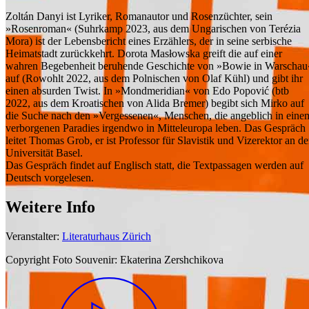
Zoltán Danyi ist Lyriker, Romanautor und Rosenzüchter, sein
»Rosenroman« (Suhrkamp 2023, aus dem Ungarischen von Terézia
Mora) ist der Lebensbericht eines Erzählers, der in seine serbische
Heimatstadt zurückkehrt. Dorota Masłowska greift die auf einer
wahren Begebenheit beruhende Geschichte von »Bowie in Warschau
auf (Rowohlt 2022, aus dem Polnischen von Olaf Kühl) und gibt ihr
einen absurden Twist. In »Mondmeridian« von Edo Popović (btb
2022, aus dem Kroatischen von Alida Bremer) begibt sich Mirko auf
die Suche nach den »Vergessenen«, Menschen, die angeblich in eine
verborgenen Paradies irgendwo in Mitteleuropa leben. Das Gespräch
leitet Thomas Grob, er ist Professor für Slavistik und Vizerektor an de
Universität Basel.
Das Gespräch findet auf Englisch statt, die Textpassagen werden auf
Deutsch vorgelesen.
Weitere Info
Veranstalter:
Literaturhaus Zürich
Copyright Foto Souvenir:
Ekaterina Zershchikova