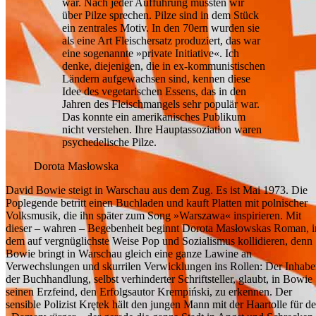
war. Nach jeder Aufführung mussten wir
über Pilze sprechen. Pilze sind in dem Stück
ein zentrales Motiv. In den 70ern wurden sie
als eine Art Fleischersatz produziert, das war
eine sogenannte »private Initiative«. Ich
denke, diejenigen, die in ex-kommunistischen
Ländern aufgewachsen sind, kennen diese
Idee des vegetarischen Essens, das in den
Jahren des Fleischmangels sehr populär war.
Das konnte ein amerikanisches Publikum
nicht verstehen. Ihre Hauptassoziation waren
psychedelische Pilze.
Dorota Masłowska
David Bowie steigt in Warschau aus dem Zug. Es ist Mai 1973. Die
Poplegende betritt einen Buchladen und kauft Platten mit polnischer
Volksmusik, die ihn später zum Song »Warszawa« inspirieren. Mit
dieser – wahren – Begebenheit beginnt Dorota Masłowskas Roman, i
dem auf vergnüglichste Weise Pop und Sozialismus kollidieren, denn
Bowie bringt in Warschau gleich eine ganze Lawine an
Verwechslungen und skurrilen Verwicklungen ins Rollen: Der Inhabe
der Buchhandlung, selbst verhinderter Schriftsteller, glaubt, in Bowie
seinen Erzfeind, den Erfolgsautor Krempiński, zu erkennen. Der
sensible Polizist Krętek hält den jungen Mann mit der Haartolle für d