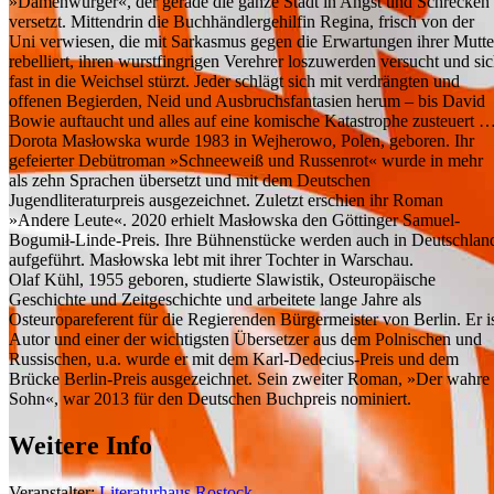
»Damenwürger«, der gerade die ganze Stadt in Angst und Schrecken
versetzt. Mittendrin die Buchhändlergehilfin Regina, frisch von der
Uni verwiesen, die mit Sarkasmus gegen die Erwartungen ihrer Mutte
rebelliert, ihren wurstfingrigen Verehrer loszuwerden versucht und si
fast in die Weichsel stürzt. Jeder schlägt sich mit verdrängten und
offenen Begierden, Neid und Ausbruchsfantasien herum – bis David
Bowie auftaucht und alles auf eine komische Katastrophe zusteuert 
Dorota Masłowska wurde 1983 in Wejherowo, Polen, geboren. Ihr
gefeierter Debütroman »Schneeweiß und Russenrot« wurde in mehr
als zehn Sprachen übersetzt und mit dem Deutschen
Jugendliteraturpreis ausgezeichnet. Zuletzt erschien ihr Roman
»Andere Leute«. 2020 erhielt Masłowska den Göttinger Samuel-
Bogumił-Linde-Preis. Ihre Bühnenstücke werden auch in Deutschlan
aufgeführt. Masłowska lebt mit ihrer Tochter in Warschau.
Olaf Kühl, 1955 geboren, studierte Slawistik, Osteuropäische
Geschichte und Zeitgeschichte und arbeitete lange Jahre als
Osteuropareferent für die Regierenden Bürgermeister von Berlin. Er i
Autor und einer der wichtigsten Übersetzer aus dem Polnischen und
Russischen, u.a. wurde er mit dem Karl-Dedecius-Preis und dem
Brücke Berlin-Preis ausgezeichnet. Sein zweiter Roman, »Der wahre
Sohn«, war 2013 für den Deutschen Buchpreis nominiert.
Weitere Info
Veranstalter:
Literaturhaus Rostock