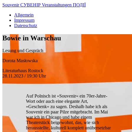
Souvenir
СУВЕНІР
Veranstaltungen
ПОДІЇ
Allgemein
Impressum
Datenschutz
Bowie in Warschau
Lesung und Gespräch
Dorota Masłowska
Literaturhaus Rostock
28.11.2023 / 19:30 Uhr
Auf Polnisch ist »Souvenir« ein 70er-Jahre-
Wort oder auch eine elegante Art,
»Geschenk« zu sagen. Deshalb habe ich als
Souvenir ein paar Pilze mitgebracht. Im Mai
war ich in Chicago und habe einem
Theaterstück beigewohnt, das, wie sich
herausstellte, kulturell komplett unübersetzbar