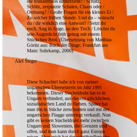
die teilnahmslos umherzieht? / Schlitz,
Schlitz, zerplatzte Schalen, Chaos oder /
Ordnung? / Große Fragen für ein kleines Ei /
Zu solcher frühen Stunde. Und du – wünscht
du / dir wirklich eine Antwort? / Setzt ihr
euch, Aug in Auge, an den Tisch / Löschst du
sein Augenlicht früh genug mit einem /
Stückchen Brot. (Übersetzung von Matthias
Göritz aus: Buch der Dinge. Frankfurt am
Main: Suhrkamp, 2006)
Aleš Šteger
Diese Schachtel habe ich von meiner
ungarischen Übersetzerin im Jahr 1991
bekommen. Dieser Stacheldraht hat es in
Ungarn verhindert, aus diesem glücklichen,
sozialistischen Land zu fliehen. Später hat
man ihn in Stücke zerschnitten und mit der
ungarischen Flagge unterlegt verkauft. Nun
gibt es keinen Stacheldraht mehr zwischen
Ungarn und Slowenien, die Grenzen sind
offen, und man kann durch ganz Europa
reisen. Aber mich hat der schriftstellerische