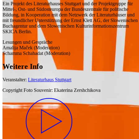
Ein Projekt des Literaturhauses Stuttgart und der Projektgruppe für
Mittel-, Ost- und Südosteuropa der Bundeszentrale für politische
Bildung, in Kooperation mit dem Netzwerk der Literaturhäuser und
mit freundlicher Unterstützung der Ernst Klett AG, der Slowenischen
Buchagentur und dem Slowenischen Kulturinformationszentrum
SKICA Berlin.
Lesungen und Gespräche
Amalija Maček (Moderation)
Schamma Schahadat (Moderation)
Weitere Info
Veranstalter:
Literaturhaus Stuttgart
Copyright Foto Souvenir:
Ekaterina Zershchikova