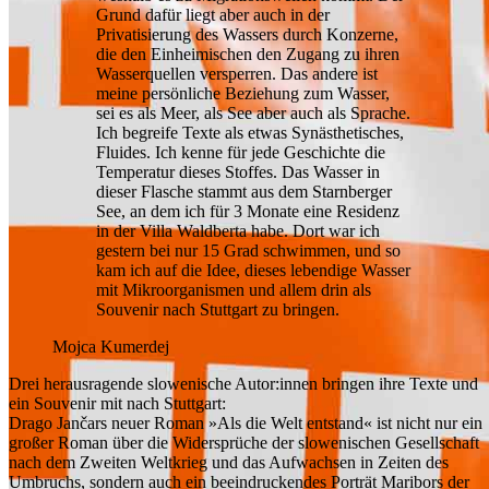
Grund dafür liegt aber auch in der
Privatisierung des Wassers durch Konzerne,
die den Einheimischen den Zugang zu ihren
Wasserquellen versperren. Das andere ist
meine persönliche Beziehung zum Wasser,
sei es als Meer, als See aber auch als Sprache.
Ich begreife Texte als etwas Synästhetisches,
Fluides. Ich kenne für jede Geschichte die
Temperatur dieses Stoffes. Das Wasser in
dieser Flasche stammt aus dem Starnberger
See, an dem ich für 3 Monate eine Residenz
in der Villa Waldberta habe. Dort war ich
gestern bei nur 15 Grad schwimmen, und so
kam ich auf die Idee, dieses lebendige Wasser
mit Mikroorganismen und allem drin als
Souvenir nach Stuttgart zu bringen.
Mojca Kumerdej
Drei herausragende slowenische Autor:innen bringen ihre Texte und
ein Souvenir mit nach Stuttgart:
Drago Jančars neuer Roman »Als die Welt entstand« ist nicht nur ein
großer Roman über die Widersprüche der slowenischen Gesellschaft
nach dem Zweiten Weltkrieg und das Aufwachsen in Zeiten des
Umbruchs, sondern auch ein beeindruckendes Porträt Maribors der