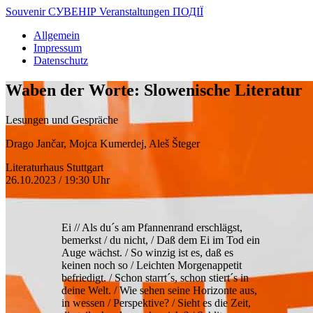
Souvenir
СУВЕНІР
Veranstaltungen
ПОДІЇ
Allgemein
Impressum
Datenschutz
Waben der Worte: Slowenische Literatur
Lesungen und Gespräche
Drago Jančar, Mojca Kumerdej, Aleš Šteger
Literaturhaus Stuttgart
26.10.2023 / 19:30 Uhr
Ei // Als du´s am Pfannenrand erschlägst,
bemerkst / du nicht, / Daß dem Ei im Tod ein
Auge wächst. / So winzig ist es, daß es
keinen noch so / Leichten Morgenappetit
befriedigt. / Schon starrt´s, schon stiert´s in
deine Welt. / Wie sehen seine Horizonte aus,
in wessen / Perspektive? / Sieht es die Zeit,