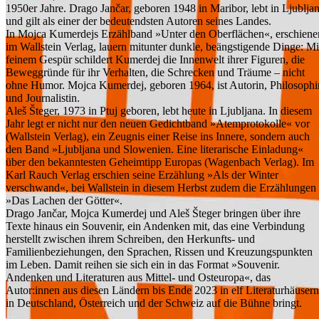
1950er Jahre. Drago Jančar, geboren 1948 in Maribor, lebt in Ljublja
und gilt als einer der bedeutendsten Autoren seines Landes.
In Mojca Kumerdejs Erzählband »Unter den Oberflächen«, erschiene
im Wallstein Verlag, lauern mitunter dunkle, beängstigende Dinge: Mi
feinem Gespür schildert Kumerdej die Innenwelt ihrer Figuren, die
Beweggründe für ihr Verhalten, die Schrecken und Träume – nicht
ohne Humor. Mojca Kumerdej, geboren 1964, ist Autorin, Philosophi
und Journalistin.
Aleš Šteger, 1973 in Ptuj geboren, lebt heute in Ljubljana. In diesem
Jahr legt er nicht nur den neuen Gedichtband »Atemprotokolle« vor
(Wallstein Verlag), ein Zeugnis einer Reise ins Innere, sondern auch
den Band »Ljubljana und Slowenien. Eine literarische Einladung«
über den bekanntesten Geheimtipp Europas (Wagenbach Verlag). Im
Karl Rauch Verlag erschien seine Erzählung »Als der Winter
verschwand«, bei Wallstein in diesem Herbst zudem die Erzählungen
»Das Lachen der Götter«.
Drago Jančar, Mojca Kumerdej und Aleš Šteger bringen über ihre
Texte hinaus ein Souvenir, ein Andenken mit, das eine Verbindung
herstellt zwischen ihrem Schreiben, den Herkunfts- und
Familienbeziehungen, den Sprachen, Rissen und Kreuzungspunkten
im Leben. Damit reihen sie sich ein in das Format »Souvenir.
Andenken und Literaturen aus Mittel- und Osteuropa«, das
Autor:innen aus diesen Ländern bis Ende 2023 in elf Literaturhäusern
in Deutschland, Österreich und der Schweiz auf die Bühne bringt.