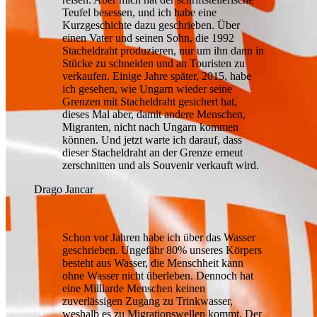
Teufel besessen, und ich habe eine
Kurzgeschichte dazu geschrieben. Über
einen Vater und seinen Sohn, die 1992
Stacheldraht produzieren, nur um ihn dann in
Stücke zu schneiden und an Touristen zu
verkaufen. Einige Jahre später, 2015, habe
ich gesehen, wie Ungarn wieder seine
Grenzen mit Stacheldraht gesichert hat,
dieses Mal aber, damit andere Menschen,
Migranten, nicht nach Ungarn kommen
können. Und jetzt warte ich darauf, dass
dieser Stacheldraht an der Grenze erneut
zerschnitten und als Souvenir verkauft wird.
Drago Jancar
Schon vor Jahren habe ich über das Wasser
geschrieben. Ungefähr 80% unseres Körpers
besteht aus Wasser, die Menschheit kann
ohne Wasser nicht überleben. Dennoch hat
eine Milliarde Menschen keinen
zuverlässigen Zugang zu Trinkwasser,
weshalb es zu Migrationswellen kommt. Der