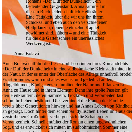
Romans »Der Duft der Dunkelheit«, ein
bedeutender Gegenstand. Anna sammelt in
diesem Buch leidenschaftlich Heilkräuter.
Eine Tätigkeit, über die wir uns ihr, ihrem
Schicksal und eben auch den verschiedenen
Heilpflanzen, denen je einzelne Kapitel
gewidmet sind, nähern – und eine Tätigkeit,
für die die Gartenschere ein unerlässliches
Werkzeug ist.
Anna Bolavá
Anna Bolavá entführt die Leser und Leserinnen ihres Romandebüts
»Der Duft der Dunkelheit« in eine südböhmische Kleinstadt mitten in
der Natur, in der es unter der Oberfläche des Alltags unheilvoll brodelt
Es ist Sommer, warm und alles wächst und gedeiht: Linden,
Ringelblumen, Königskerzen. Inmitten der Natur und Pflanzen ist
Anna zu Hause und in ihrem Element. Denn ihre große Passion gilt
den Heilkräutern, deren Sammeln, Trocknen und Verarbeiten fast
schon ihr Leben bestimmt. Dies verbindet die Frauen der Familie
bereits über Generationen hinweg und hat Annas Leben von Kindheit
an geprägt. Doch hinter dem scheinbar idyllischen Leben im Haus de
verstorbenen Großmutter verbergen sich die Schatten der
Vergangenheit. Schnell entfaltet der Roman einen ungewöhnlichen
Sog, und es entwickelt sich mitten im südböhmischen Sommer eine