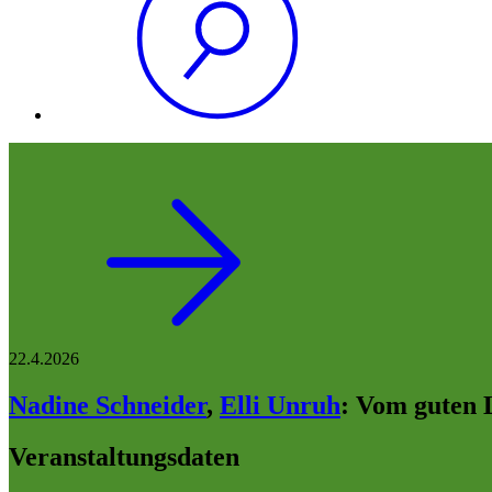
22.4.2026
Nadine Schneider
,
Elli Unruh
:
Vom guten 
Veranstaltungsdaten