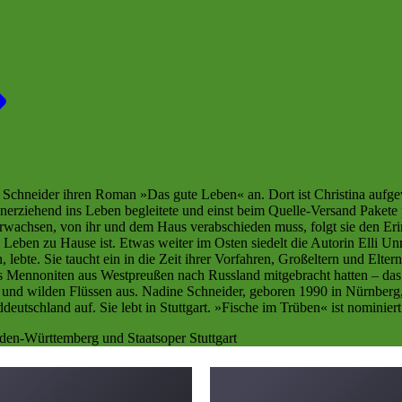
ne Schneider ihren Roman »Das gute Leben« an. Dort ist Christina aufg
einerziehend ins Leben begleitete und einst beim Quelle-Versand Pakete
 erwachsen, von ihr und dem Haus verabschieden muss, folgt sie den E
e Leben zu Hause ist. Etwas weiter im Osten siedelt die Autorin Elli U
 lebte. Sie taucht ein in die Zeit ihrer Vorfahren, Großeltern und Elte
s Mennoniten aus Westpreußen nach Russland mitgebracht hatten – das 
n und wilden Flüssen aus. Nadine Schneider, geboren 1990 in Nürnberg
utschland auf. Sie lebt in Stuttgart. »Fische im Trüben« ist nominier
den-Württemberg und Staatsoper Stuttgart