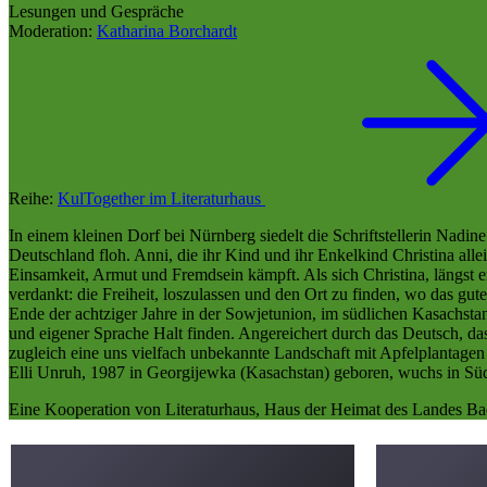
Lesungen und Gespräche
Moderation:
Katharina Borchardt
Reihe:
KulTogether im Literaturhaus
In einem kleinen Dorf bei Nürnberg siedelt die Schriftstellerin Nadi
Deutschland floh. Anni, die ihr Kind und ihr Enkelkind Christina all
Einsamkeit, Armut und Fremdsein kämpft. Als sich Christina, längst
verdankt: die Freiheit, loszulassen und den Ort zu finden, wo das gut
Ende der achtziger Jahre in der Sowjetunion, im südlichen Kasachstan,
und eigener Sprache Halt finden. Angereichert durch das Deutsch, da
zugleich eine uns vielfach unbekannte Landschaft mit Apfelplantage
Elli Unruh, 1987 in Georgijewka (Kasachstan) geboren, wuchs in Südde
Eine Kooperation von Literaturhaus, Haus der Heimat des Landes Ba